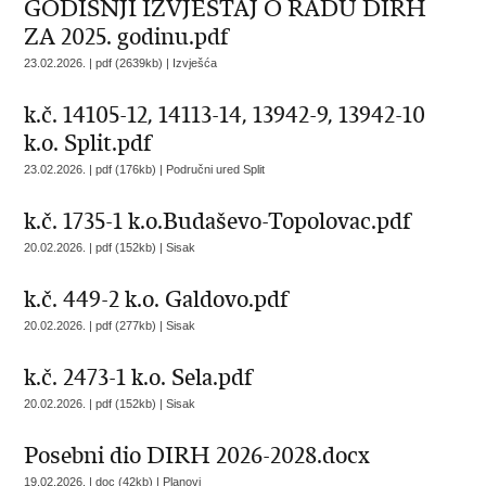
GODISNJI IZVJESTAJ O RADU DIRH
ZA 2025. godinu.pdf
23.02.2026. | pdf (2639kb) |
Izvješća
k.č. 14105-12, 14113-14, 13942-9, 13942-10
k.o. Split.pdf
23.02.2026. | pdf (176kb) |
Područni ured Split
k.č. 1735-1 k.o.Budaševo-Topolovac.pdf
20.02.2026. | pdf (152kb) |
Sisak
k.č. 449-2 k.o. Galdovo.pdf
20.02.2026. | pdf (277kb) |
Sisak
k.č. 2473-1 k.o. Sela.pdf
20.02.2026. | pdf (152kb) |
Sisak
Posebni dio DIRH 2026-2028.docx
19.02.2026. | doc (42kb) |
Planovi