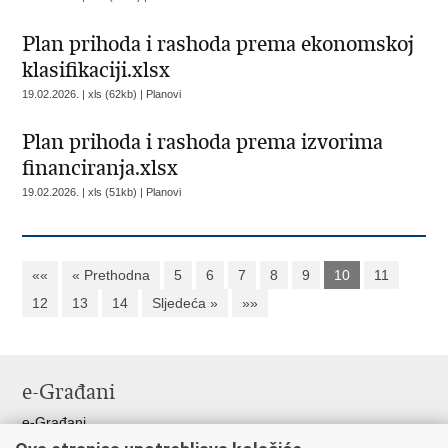
Plan prihoda i rashoda prema ekonomskoj
klasifikaciji.xlsx
19.02.2026. | xls (62kb) |
Planovi
Plan prihoda i rashoda prema izvorima
financiranja.xlsx
19.02.2026. | xls (51kb) |
Planovi
««
« Prethodna
5
6
7
8
9
10
11
12
13
14
Sljedeća »
»»
e-Građani
e-Građani