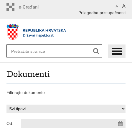
Preskoči
A
A
na
Prilagodba pristupačnosti
glavni
sadržaj
Dokumenti
Filtrirajte dokumente:
Od: