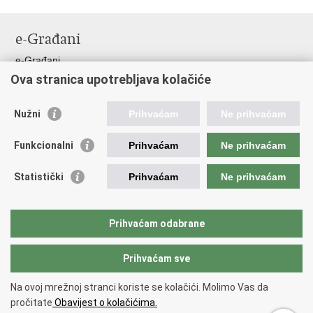
Ispiši
Podijeli
Podijeli
stranicu
na
na
e-Građani
Facebooku
Twitteru
e-Građani
Ova stranica upotrebljava kolačiće
Pristup informacijama
Pravo na pristup informacijama
Nužni
Prihvaćam
Ne prihvaćam
Javna nabava
Pristup otvorenim podacima ministarstva
Funkcionalni
Prihvaćam
Ne prihvaćam
Važne poveznice
Statistički
Prihvaćam
Ne prihvaćam
Vlada RH
Pučka pravobraniteljica
Prihvaćam odabrane
Državna škola za javnu upravu
Prihvaćam sve
Povratak na vrh
Na ovoj mrežnoj stranci koriste se kolačići. Molimo Vas da
Copyright © 2026 Državni inspektorat.
Uvjeti korištenja
.
Izjava o
pročitate
Obavijest o kolačićima.
pristupačnosti
.