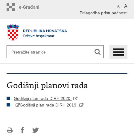
Preskoči
A
A
na
Prilagodba pristupačnosti
glavni
sadržaj
Godišnji planovi rada
Godišnji plan rada DIRH 2020.
Godišnji plan rada DIRH 2019.