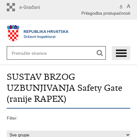
Preskoči
A
A
na
Prilagodba pristupačnosti
glavni
sadržaj
SUSTAV BRZOG
UZBUNJIVANJA Safety Gate
(ranije RAPEX)
Filter: