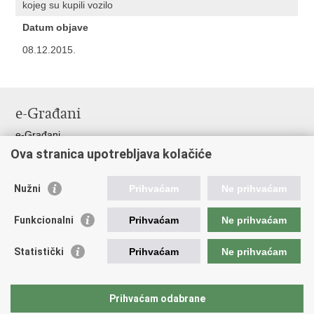
kojeg su kupili vozilo
Datum objave
08.12.2015.
e-Građani
e-Građani
Ova stranica upotrebljava kolačiće
Pristup informacijama
Pravo na pristup informacijama
Nužni
Prihvaćam
Ne prihvaćam
Javna nabava
Pristup otvorenim podacima ministarstva
Funkcionalni
Prihvaćam
Ne prihvaćam
Važne poveznice
Statistički
Prihvaćam
Ne prihvaćam
Vlada RH
Pučka pravobraniteljica
Prihvaćam odabrane
Državna škola za javnu upravu