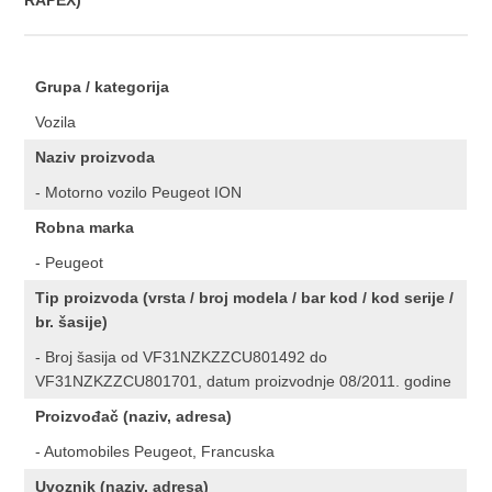
RAPEX)
Grupa / kategorija
Vozila
Naziv proizvoda
- Motorno vozilo Peugeot ION
Robna marka
- Peugeot
Tip proizvoda (vrsta / broj modela / bar kod / kod serije /
br. šasije)
- Broj šasija od VF31NZKZZCU801492 do
VF31NZKZZCU801701, datum proizvodnje 08/2011. godine
Proizvođač (naziv, adresa)
- Automobiles Peugeot, Francuska
Uvoznik (naziv, adresa)