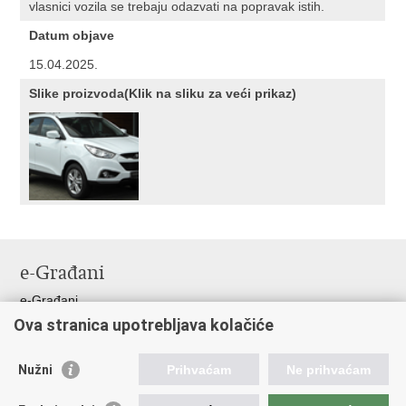
vlasnici vozila se trebaju odazvati na popravak istih.
Datum objave
15.04.2025.
Slike proizvoda(Klik na sliku za veći prikaz)
e-Građani
e-Građani
Ova stranica upotrebljava kolačiće
Pristup informacijama
Pravo na pristup informacijama
Nužni
Prihvaćam
Ne prihvaćam
Javna nabava