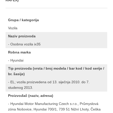
RAPEX)
Grupa / kategorija
Vozila
Naziv proizvoda
- Osobna vozila ix35
Robna marka
- Hyundai
Tip proizvoda (vrsta / broj modela / bar kod / kod serije /
br. šasije)
- EL; vozila proizvedena od 13. siječnja 2010. do 7.
studenog 2013.
Proizvođač (naziv, adresa)
- Hyundai Motor Manufacturing Czech s.r.o., Průmyslová
zóna Nošovice, Hyundai 700/1, 739 51 Nižní Lhoty, Češka