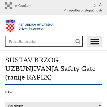
Preskoči
A
A
na
Prilagodba pristupačnosti
glavni
sadržaj
SUSTAV BRZOG
UZBUNJIVANJA Safety Gate
(ranije RAPEX)
Filter: