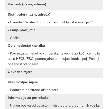
Uvoznik (naziv, adresa)
Distributer (naziv, adresa)
- Hyundai Croatia d.o.o., Zagreb, Ljubljanska avenija 4C
Zemlja podrijetla
- Češka
Opis nedostatka/rizika
- Kao rezultat nekoliko čimbenika, tekućina za kočnice može
ući u HECU/ESC, potencijalno uzrokujući kratki spoj. Postoji
opasnost od požara.
Obvezne mjere
Dragovoljne mjere
- Poduzete od strane distributera.
Informacije za potrošače
- Nakon poziva od ovlaštenih distributera predmetnih vozila,