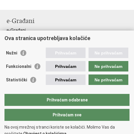
e-Građani
e-Građani
Ova stranica upotrebljava kolačiće
Pristup informacijama
Pravo na pristup informacijama
Nužni
Prihvaćam
Ne prihvaćam
Javna nabava
Pristup otvorenim podacima ministarstva
Funkcionalni
Prihvaćam
Ne prihvaćam
Važne poveznice
Statistički
Prihvaćam
Ne prihvaćam
Vlada RH
Pučka pravobraniteljica
Prihvaćam odabrane
Državna škola za javnu upravu
Prihvaćam sve
Povratak na vrh
Na ovoj mrežnoj stranci koriste se kolačići. Molimo Vas da
Copyright © 2026 Državni inspektorat.
Uvjeti korištenja
.
Izjava o
pročitate
Obavijest o kolačićima.