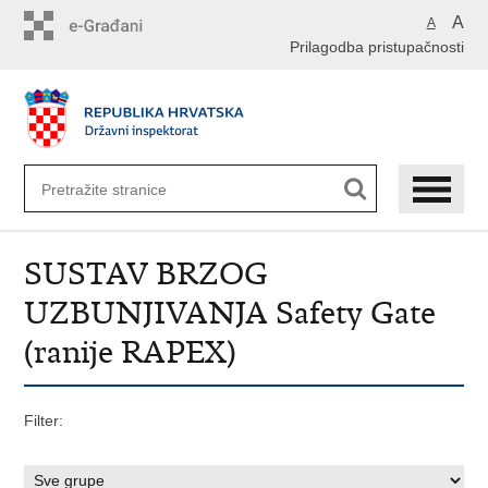
Preskoči
A
A
na
Prilagodba pristupačnosti
glavni
sadržaj
SUSTAV BRZOG
UZBUNJIVANJA Safety Gate
(ranije RAPEX)
Filter: