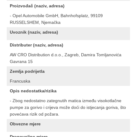
Proizvođač (naziv, adresa)
- Opel Automobile GmbH, Bahnhofsplatz, 99109
RUSSELSHEM, Njemačka
Uvoznik (naziv, adresa)
Distributer (naziv, adresa)
AW CRO Distribution d.o.o., Zagreb, Damira Tomljanovića
Gavrana 15
Zemlja podrijetla
Francuska
Opis nedostatka/rizika
- Zbog nedostatno zategnutih matica između visokotlačne
pumpe za gorivo i crijeva može doći do istjecanja goriva, što
povećava rizik od požara.
Obvezne mjere
Dragovoljne mjere