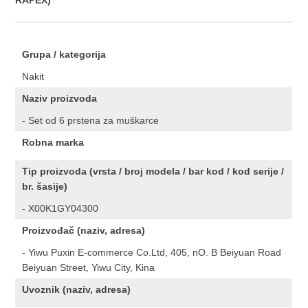
RAPEX)
Grupa / kategorija
Nakit
Naziv proizvoda
- Set od 6 prstena za muškarce
Robna marka
Tip proizvoda (vrsta / broj modela / bar kod / kod serije /
br. šasije)
- X00K1GY04300
Proizvođač (naziv, adresa)
- Yiwu Puxin E-commerce Co.Ltd, 405, nO. B Beiyuan Road
Beiyuan Street, Yiwu City, Kina
Uvoznik (naziv, adresa)