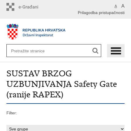
Preskoči
A
A
na
Prilagodba pristupačnosti
glavni
sadržaj
SUSTAV BRZOG
UZBUNJIVANJA Safety Gate
(ranije RAPEX)
Filter: