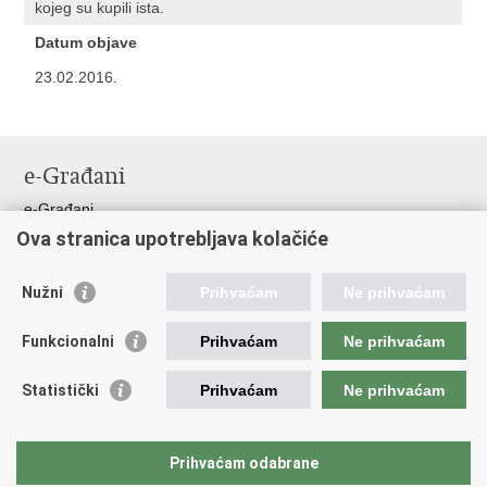
kojeg su kupili ista.
Datum objave
23.02.2016.
e-Građani
e-Građani
Ova stranica upotrebljava kolačiće
Pristup informacijama
Pravo na pristup informacijama
Nužni
Prihvaćam
Ne prihvaćam
Javna nabava
Pristup otvorenim podacima ministarstva
Funkcionalni
Prihvaćam
Ne prihvaćam
Važne poveznice
Statistički
Prihvaćam
Ne prihvaćam
Vlada RH
Pučka pravobraniteljica
Prihvaćam odabrane
Državna škola za javnu upravu