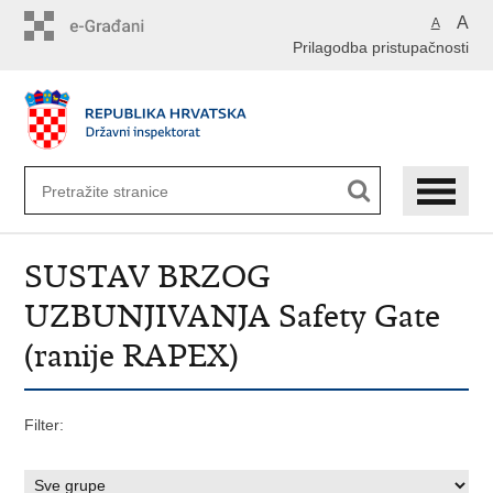
Preskoči
A
A
na
Prilagodba pristupačnosti
glavni
sadržaj
SUSTAV BRZOG
UZBUNJIVANJA Safety Gate
(ranije RAPEX)
Filter: