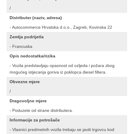
/
Distributer (naziv, adresa)
- Autocommerce Hrvatska d.o.o., Zagreb, Kovinska 22
Zemlja podrijetla
- Francuska
Opis nedostatka/rizika
- Vozila predstavljaju opasnost od ozljeda i požara zbog
mogućeg istjecanja goriva iz poklopca diesel filtera.
Obvezne mjere
/
Dragovoljne mjere
- Poduzete od strane distributera.
Informacije za potrošače
- Vlasnici predmetnih vozila trebaju se javiti trgovcu kod