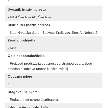
/
Uvoznik (naziv, adresa)
- IKEA Švedska AB, Švedska
Distributer (naziv, adresa)
- Ikea Hrvatska d.o.o., Sesvete-Kraljevec, Sop, A. Nobela 2.
Zemlja podrijetla
- Kina
Opis nedostatka/rizika
- Proizvod predstavlja opasnost od strujnog udara zbog
oštećenih kablova unutar kućišta svjetiljki.
Obvezne mjere
/
Dragovoljne mjere
- Poduzete od strane distributera.
Informacije za potrošače