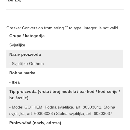
RAPEX)
Greska: Conversion from string "" to type 'Integer' is not valid.
Grupa / kategorija
Svjetiljke
Naziv proizvoda
- Svjetiljke Gothem
Robna marka
- Ikea
Tip proizvoda (vrsta / broj modela / bar kod / kod serije /
br. šasije)
- Model GOTHEM, Podna svjetiljka, art. 80303041, Stolna
svjetiljka, art. 60303023 i Stolna svjetiljka, art. 60303037.
Proizvođač (naziv, adresa)