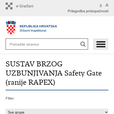
Preskoči
A
A
na
Prilagodba pristupačnosti
glavni
sadržaj
SUSTAV BRZOG
UZBUNJIVANJA Safety Gate
(ranije RAPEX)
Filter: