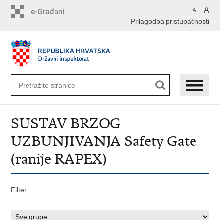
Preskoči
A
A
na
Prilagodba pristupačnosti
glavni
sadržaj
SUSTAV BRZOG
UZBUNJIVANJA Safety Gate
(ranije RAPEX)
Filter: