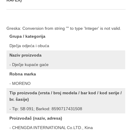
RAPEX)
Greska: Conversion from string "" to type 'Integer' is not valid.
Grupa / kategorija
Dječja odjeća i obuća
Naziv proizvoda
- Dječje kupaće gaće
Robna marka
- MORENO
Tip proizvoda (vrsta / broj modela / bar kod / kod serije /
br. šasije)
- Tip: SB 091; Barkod: 8590717431508
Proizvođač (naziv, adresa)
- CHENGDA INTERNATIONAL Co.LTD., Kina