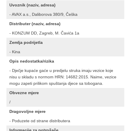
Uvoznik (naziv, adresa)
- AVAX a.s., Daliborova 380/9, Češka
Distributer (naziv, adresa)
- KONZUM DD, Zagreb, M. Čavića 1a
Zemlja podrijetla
- Kina
Opis nedostatka/rizika
- Dječje kupaće gaće u predjelu struka imaju vezice koje
nisu u skladu s normom HRN: 14682:2015. Naime, vezice
mogu zapeti prilikom spuštanja djece sa tobogana.
Obvezne mjere
/
Dragovoljne mjere
- Poduzete od strane distributera
Informacije za potrošače