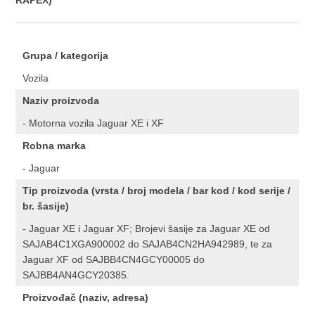
RAPEX)
Grupa / kategorija
Vozila
Naziv proizvoda
- Motorna vozila Jaguar XE i XF
Robna marka
- Jaguar
Tip proizvoda (vrsta / broj modela / bar kod / kod serije /
br. šasije)
- Jaguar XE i Jaguar XF; Brojevi šasije za Jaguar XE od
SAJAB4C1XGA900002 do SAJAB4CN2HA942989, te za
Jaguar XF od SAJBB4CN4GCY00005 do
SAJBB4AN4GCY20385.
Proizvođač (naziv, adresa)