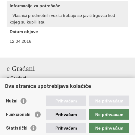
Informacije za potrošače
- Vlasnici predmetnih vozila trebaju se javiti trgovcu kod
kojeg su kupili ista.
Datum objave
12.04.2016.
e-Građani
e-Građani
Ova stranica upotrebljava kolačiće
Pristup informacijama
Pravo na pristup informacijama
Nužni
Prihvaćam
Ne prihvaćam
Javna nabava
Pristup otvorenim podacima ministarstva
Funkcionalni
Prihvaćam
Ne prihvaćam
Važne poveznice
Statistički
Prihvaćam
Ne prihvaćam