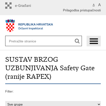
Preskoči
A
A
na
Prilagodba pristupačnosti
glavni
sadržaj
SUSTAV BRZOG
UZBUNJIVANJA Safety Gate
(ranije RAPEX)
Filter: