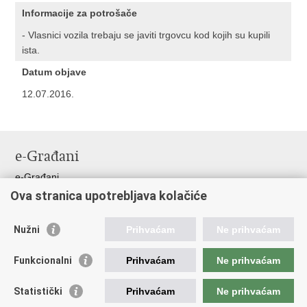
Informacije za potrošače
- Vlasnici vozila trebaju se javiti trgovcu kod kojih su kupili
ista.
Datum objave
12.07.2016.
e-Građani
e-Građani
Ova stranica upotrebljava kolačiće
Pristup informacijama
Pravo na pristup informacijama
Nužni
Prihvaćam
Ne prihvaćam
Javna nabava
Pristup otvorenim podacima ministarstva
Funkcionalni
Prihvaćam
Ne prihvaćam
Važne poveznice
Statistički
Prihvaćam
Ne prihvaćam