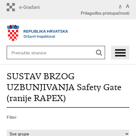
Preskoči
A
A
na
Prilagodba pristupačnosti
glavni
sadržaj
SUSTAV BRZOG
UZBUNJIVANJA Safety Gate
(ranije RAPEX)
Filter: