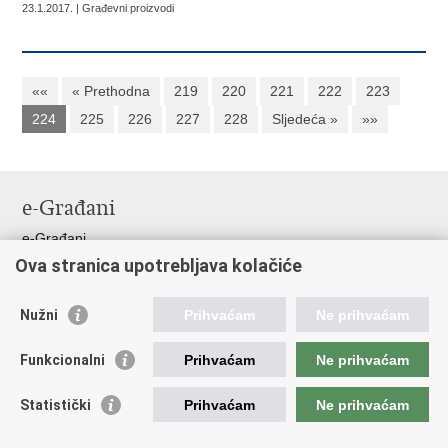
23.1.2017. | Građevni proizvodi
««
« Prethodna
219
220
221
222
223
224
225
226
227
228
Sljedeća »
»»
e-Građani
e-Građani
Ova stranica upotrebljava kolačiće
Pristup informacijama
Pravo na pristup informacijama
Nužni
Prihvaćam
Ne prihvaćam
Javna nabava
Pristup otvorenim podacima ministarstva
Funkcionalni
Prihvaćam
Ne prihvaćam
Važne poveznice
Statistički
Prihvaćam
Ne prihvaćam
Vlada RH