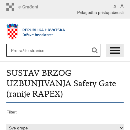
Preskoči
A
A
na
Prilagodba pristupačnosti
glavni
sadržaj
SUSTAV BRZOG
UZBUNJIVANJA Safety Gate
(ranije RAPEX)
Filter: