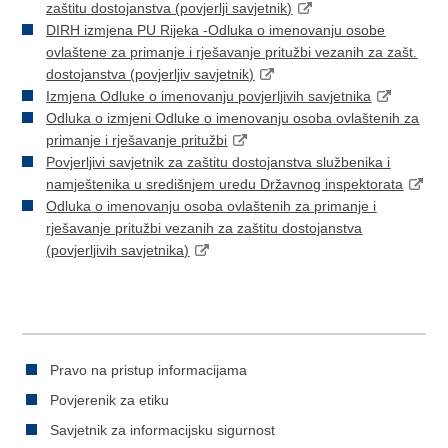
zaštitu dostojanstva (povjerlji savjetnik)
DIRH izmjena PU Rijeka -Odluka o imenovanju osobe
ovlaštene za primanje i rješavanje pritužbi vezanih za zašt.
dostojanstva (povjerljiv savjetnik)
Izmjena Odluke o imenovanju povjerljivih savjetnika
Odluka o izmjeni Odluke o imenovanju osoba ovlaštenih za
primanje i rješavanje pritužbi
Povjerljivi savjetnik za zaštitu dostojanstva službenika i
namještenika u središnjem uredu Državnog inspektorata
Odluka o imenovanju osoba ovlaštenih za primanje i
rješavanje pritužbi vezanih za zaštitu dostojanstva
(povjerljivih savjetnika)
Pravo na pristup informacijama
Povjerenik za etiku
Savjetnik za informacijsku sigurnost