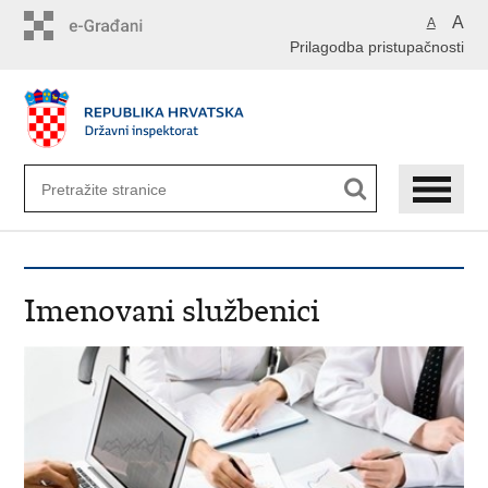
Preskoči
A
A
na
Prilagodba pristupačnosti
glavni
sadržaj
Imenovani službenici