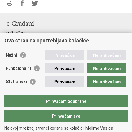
Ispiši
Podijeli
Podijeli
stranicu
na
na
e-Građani
Facebooku
Twitteru
e-Građani
Ova stranica upotrebljava kolačiće
Pristup informacijama
Pravo na pristup informacijama
Nužni
Prihvaćam
Ne prihvaćam
Javna nabava
Pristup otvorenim podacima ministarstva
Funkcionalni
Prihvaćam
Ne prihvaćam
Važne poveznice
Statistički
Prihvaćam
Ne prihvaćam
Vlada RH
Pučka pravobraniteljica
Prihvaćam odabrane
Državna škola za javnu upravu
Prihvaćam sve
Povratak na vrh
Na ovoj mrežnoj stranci koriste se kolačići. Molimo Vas da