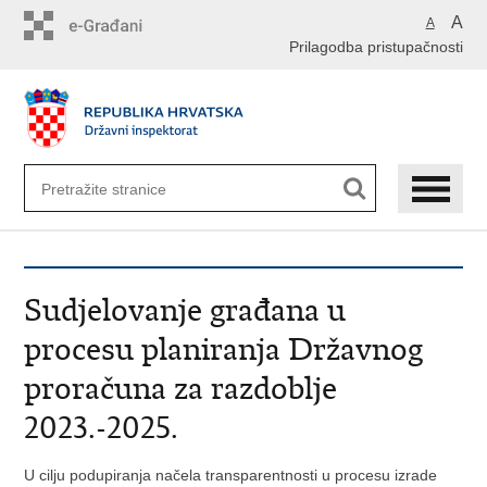
Preskoči
A
A
na
Prilagodba pristupačnosti
glavni
sadržaj
Sudjelovanje građana u
procesu planiranja Državnog
proračuna za razdoblje
2023.-2025.
U cilju podupiranja načela transparentnosti u procesu izrade