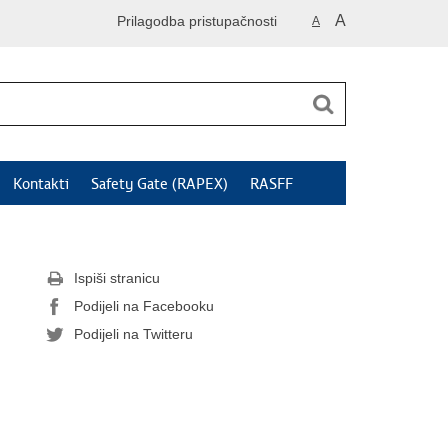
A
Prilagodba pristupačnosti
A
Kontakti
Safety Gate (RAPEX)
RASFF
Ispiši stranicu
Podijeli na Facebooku
Podijeli na Twitteru