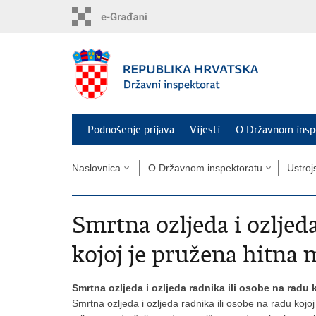
Preskoči
na
glavni
sadržaj
Podnošenje prijava
Vijesti
O Državnom insp
Naslovnica
O Državnom inspektoratu
Ustroj
Smrtna ozljeda i ozljed
kojoj je pružena hitna
Smrtna ozljeda i ozljeda radnika ili osobe na radu
Smrtna ozljeda i ozljeda radnika ili osobe na radu kojo