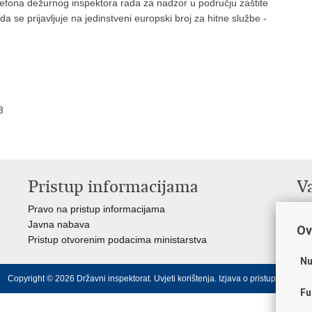
efona dežurnog inspektora rada za nadzor u području zaštite
se prijavljuje na jedinstveni europski broj za hitne službe -
3
Pristup informacijama
V
Pravo na pristup informacijama
Vl
Javna nabava
Puč
Ov
Pristup otvorenim podacima ministarstva
Drž
Nu
Copyright © 2026 Državni inspektorat.
Uvjeti korištenja
.
Izjava o pristupačnosti
.
Fu