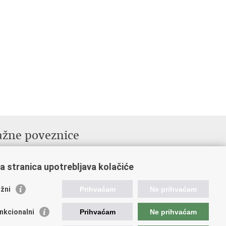
ažne poveznice
ada RH
ka pravobraniteljica
a stranica upotrebljava kolačiće
avna škola za javnu upravu
žni
Prihvaćam
Ne prihvaćam
nkcionalni
Prihvaćam
Ne prihvaćam