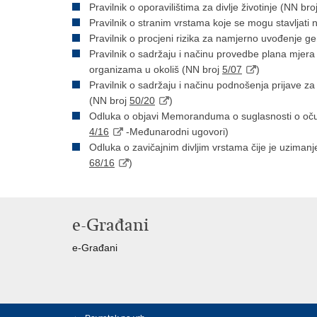
Pravilnik o oporavilištima za divlje životinje (NN bro
Pravilnik o stranim vrstama koje se mogu stavljati 
Pravilnik o procjeni rizika za namjerno uvođenje g
Pravilnik o sadržaju i načinu provedbe plana mjera 
organizama u okoliš (NN broj
5/07
)
Pravilnik o sadržaju i načinu podnošenja prijave z
(NN broj
50/20
)
Odluka o objavi Memoranduma o suglasnosti o očuvanj
4/16
-Međunarodni ugovori)
Odluka o zavičajnim divljim vrstama čije je uzimanj
68/16
)
e-Građani
e-Građani