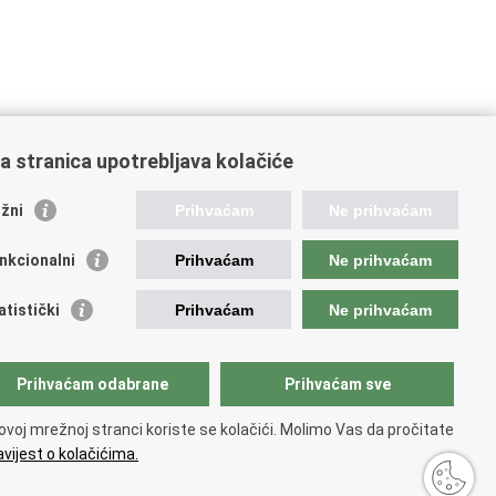
a stranica upotrebljava kolačiće
žni
Prihvaćam
Ne prihvaćam
nkcionalni
Prihvaćam
Ne prihvaćam
atistički
Prihvaćam
Ne prihvaćam
ažne poveznice
Prihvaćam odabrane
Prihvaćam sve
ada RH
ka pravobraniteljica
ovoj mrežnoj stranci koriste se kolačići. Molimo Vas da pročitate
avna škola za javnu upravu
vijest o kolačićima.