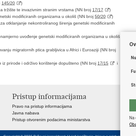
j
145/20
)
na tržište te invazivnim stranim vrstama (NN broj
17/17
)
enetski modificiranih organizama u okoliš (NN broj
50/20
)
za otklanjanje nekontroliranog širenja genetski modificiranih
a namjerno uvođenje genetski modificiranih organizama u okoliš
Ov
u migratornih ptica grabljivica u Africi i Euroaziji (NN broj
Nu
e iz prirode i održivo korištenje dopušteno (NN broj
17/15
i
Fu
St
Pristup informacijama
V
Pravo na pristup informacijama
Vl
Javna nabava
Puč
Na 
Pristup otvorenim podacima ministarstva
Drž
Oba