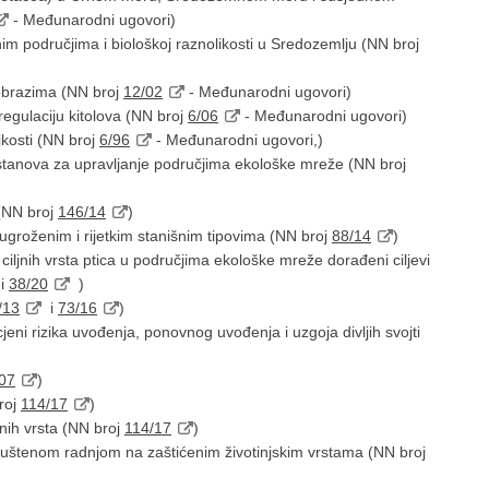
- Međunarodni ugovori)
m područjima i biološkoj raznolikosti u Sredozemlju (NN broj
obrazima (NN broj
12/02
- Međunarodni ugovori)
egulaciju kitolova (NN broj
6/06
- Međunarodni ugovori)
ikosti (NN broj
6/96
- Međunarodni ugovori,)
stanova za upravljanje područjima ekološke mreže (NN broj
 (NN broj
146/14
)
te ugroženim i rijetkim stanišnim tipovima (NN broj
88/14
)
ciljnih vrsta ptica u područjima ekološke mreže dorađeni ciljevi
i
38/20
)
/13
i
73/16
)
cjeni rizika uvođenja, ponovnog uvođenja i uzgoja divljih svojti
07
)
broj
114/17
)
enih vrsta (NN broj
114/17
)
puštenom radnjom na zaštićenim životinjskim vrstama (NN broj