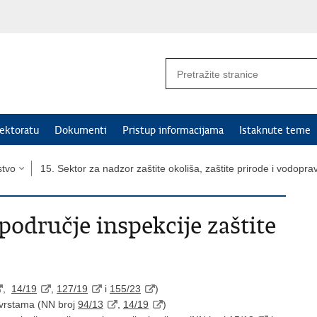
ektoratu
Dokumenti
Pristup informacijama
Istaknute teme
stvo
15. Sektor za nadzor zaštite okoliša, zaštite prirode i vodopra
 područje inspekcije zaštite
,
14/19
,
127/19
i
155/23
)
 vrstama (NN broj
94/13
,
14/19
)