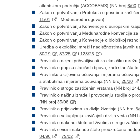
atlantskom području (ACCOBAMS) (NN broj
6/00
Zakon o potvrđivanju Protokola o posebno zaštićeni
11/01
- Međunarodni ugovori)
Zakon o potvrđivanju Konvencije o europskim kraj
Zakon o potvrđivanju Međunarodne konvencije za r
Zakon o potvrđivanju Konvencije o biološkoj raznol
Uredba o ekološkoj mreži i nadležnostima javnih u
80/19
,
87/25
i
123/25
)
Pravilnik o ocjeni prihvatljivosti za ekološku mrežu
Pravilnik o popisu stanišnih tipova, karti staništa 
Pravilniku o ciljevima očuvanja i mjerama očuvanja 
s atributima i mjerama očuvanja (NN broj
25/20
Pravilnik o strogo zaštićenim vrstama (NN broj
144
Pravilnik o načinu izrade i provođenju studije o pro
(NN broj
35/08
)
Pravilnik o prijelazima za divlje životinje (NN broj
5/
Pravilnik o sakupljanju zavičajnih divljih vrsta (NN 
Pravilnik o naknadi štete od životinja strogo zaštić
Pravilnik o visini naknade štete prouzročene nedo
84/96
i
79/02
)