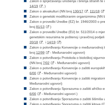
Zakon o sprječavanju unošenja i širenja stranih te 
14/19
, )
Zakon o akvakulturi (NN broj
130/17
,
111/18
Zakon o genetski modificiranim organizmima (NN 
Zakon o provedbi Uredbe (EZ) br. 1946/2003 o pre
broj
81/13
)
Zakon o provedbi Uredbe (EU) br. 511/2014 o mjera
genetskim resursima te poštenoj i pravičnoj podjeli d
20/18
, i
14/19
)
Zakon o potvrđivanju Konvencije o međunarodnoj trg
broj
12/99
- Međunarodni ugovori)
Zakon o potvrđivanju Protokola o biološkoj sigurnos
(NN broj
7/02
- Međunarodni ugovori)
Zakon o potvrđivanju Konvencije o zaštiti europskih 
6/00
- Međunarodni ugovori)
Zakon o potvrđivanju Konvencije o zaštiti migratorn
Međunarodni ugovori)
Zakon o potvrđivanju Sporazuma o zaštiti afričko-
6/00
- Međunarodni ugovori )
Zakon o potvrđivanju Sporazuma o zaštiti šišmiš
Zakon o potvrđivanju Sporazuma o zaštiti kitova