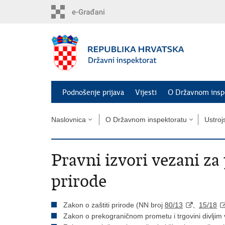
Preskoči
na
glavni
sadržaj
Podnošenje prijava
Vijesti
O Državnom insp
Naslovnica
O Državnom inspektoratu
Ustroj
Pravni izvori vezani za
prirode
Zakon o zaštiti prirode (NN broj
80/13
,
15/18
Zakon o prekograničnom prometu i trgovini divljim