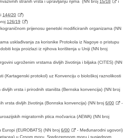
invazivnih stranih vrsta i upravljanju njima (NN broj
15/18
i
i
144/20
)
broj
126/19
)
kograničnom prijenosu genetski modificiranih organizama (NN
ma usklađivanja za korisnike Protokola iz Nagoye o pristupu
obiti koja proizlazi iz njihova korištenja u Uniji (NN broj
ovini ugroženim vrstama divljih životinja i biljaka (CITES) (NN
ti (Kartagenski protokol) uz Konvenciju o biološkoj raznolikosti
divljih vrsta i prirodnih staništa (Bernska konvencija) (NN broj
ih vrsta divljih životinja (Bonnska konvencija) (NN broj
6/00
-
euroazijskih migratornih ptica močvarica (AEWA) (NN broj
a u Europi (EUROBATS) (NN broj
6/00
- Međunarodni ugovori)
 (Cetacea) u Crnom moru, Sredozemnom moru i susjednom