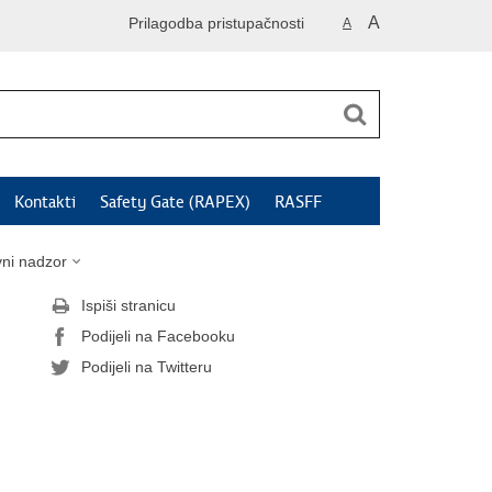
A
Prilagodba pristupačnosti
A
Kontakti
Safety Gate (RAPEX)
RASFF
vni nadzor
Ispiši stranicu
Podijeli na Facebooku
Podijeli na Twitteru